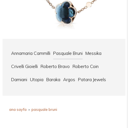
Annamaria Cammilli
Pasquale Bruni
Messika
Crivelli Gioielli
Roberto Bravo
Roberto Coin
Damiani
Utopia
Baraka
Argos
Patara Jewels
ana sayfa
pasquale bruni