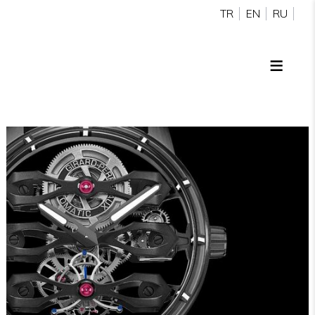
TR
EN
RU