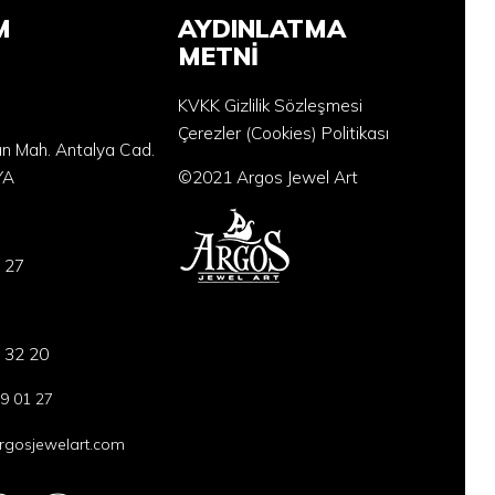
M
AYDINLATMA
METNİ
KVKK Gizlilik Sözleşmesi
Çerezler (Cookies) Politikası
an Mah. Antalya Cad.
YA
©2021 Argos Jewel Art
 27
 32 20
9 01 27
gosjewelart.com