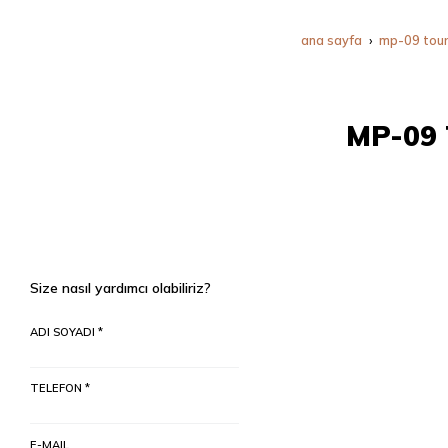
ana sayfa
mp-09 tourb
MP-09
Size nasıl yardımcı olabiliriz?
ADI SOYADI *
TELEFON *
E-MAIL