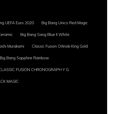
ang UEFA Euro 2020
Big Bang Unico Red Magic
 Ceramic
Big Bang Sang Blue II White
kashi Murakami
Classic Fusion Orlinski King Gold
f Big Bang Sapphire Rainbow
CLASSIC FUSION CHRONOGRAPH Y G
ACK MAGIC