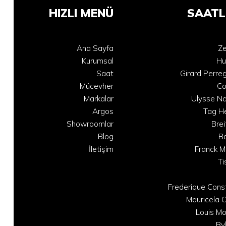
HIZLI MENÜ
SAATL
Ana Sayfa
Ze
Kurumsal
Hu
Saat
Girard Perre
Mücevher
C
Markalar
Ulysse Na
Argos
Tag H
Showroomlar
Brei
Blog
B
İletişim
Franck M
Ti
Frederique Cons
Mauricela C
Louis Mo
Bv