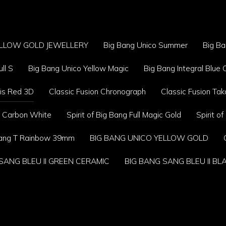
YELLOW GOLD JEWELLERY
Big Bang Unico Summer
Big B
ll S
Big Bang Unico Yellow Magic
Big Bang Integral Blue
xis Red 3D
Classic Fusion Chronograph
Classic Fusion Ta
 T Carbon White
Spirit of Big Bang Full Magic Gold
Spirit o
 Bang T Rainbow 39mm
BIG BANG UNICO YELLOW GOLD
SANG BLEU II GREEN CERAMIC
BIG BANG SANG BLEU II BL