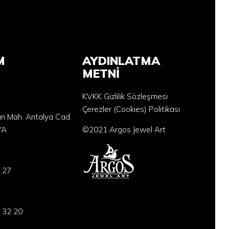
M
AYDINLATMA
METNİ
KVKK Gizlilik Sözleşmesi
Çerezler (Cookies) Politikası
an Mah. Antalya Cad.
YA
©2021 Argos Jewel Art
 27
 32 20