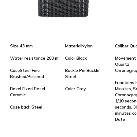
Size 43 mm
MaterialNylon
Caliber Qu
Water resistance 200 m
Color Black
Movement
Quartz
CaseSteel Fine-
Buckle Pin Buckle -
Chronogra
Brushed/Polished
Steel
Functions 
Bezel Fixed Bezel
Color Grey
Minutes, S
Ceramic
Chronogra
1/10 secon
Case back Steel
seconds, 3
minutes co
Date