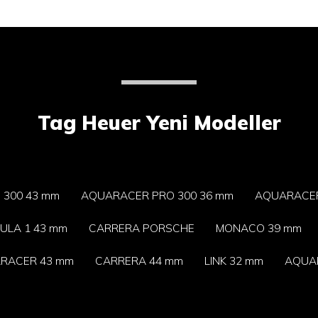
Tag Heuer Yeni Modeller
300 43 mm
AQUARACER PRO 300 36 mm
AQUARACER
ULA 1 43 mm
CARRERA PORSCHE
MONACO 39 mm
RACER 43 mm
CARRERA 44 mm
LINK 32 mm
AQUA