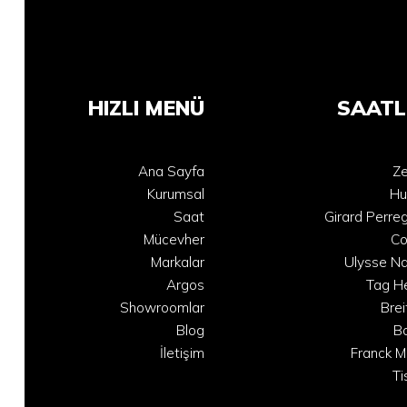
HIZLI MENÜ
SAATL
Ana Sayfa
Ze
Kurumsal
Hu
Saat
Girard Perre
Mücevher
C
Markalar
Ulysse Na
Argos
Tag H
Showroomlar
Brei
Blog
B
İletişim
Franck M
Ti