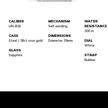
CALIBER
MECHANISM
WATER
UN-816
Self winding
RESISTANCE
300 m
CASE
DIMENSIONS
Steel / 18ct rose gold
Diameter 39mm
DIAL
White
GLASS
Sapphire
STRAP
Rubber