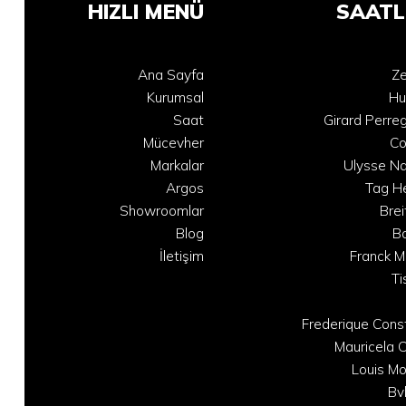
HIZLI MENÜ
SAATL
Ana Sayfa
Ze
Kurumsal
Hu
Saat
Girard Perre
Mücevher
C
Markalar
Ulysse Na
Argos
Tag H
Showroomlar
Brei
Blog
B
İletişim
Franck M
Ti
Frederique Cons
Mauricela C
Louis Mo
Bv