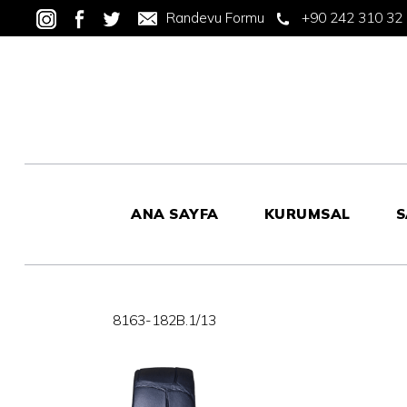
Randevu Formu
+90 242 310 32
ANA SAYFA
KURUMSAL
S
8163-182B.1/13