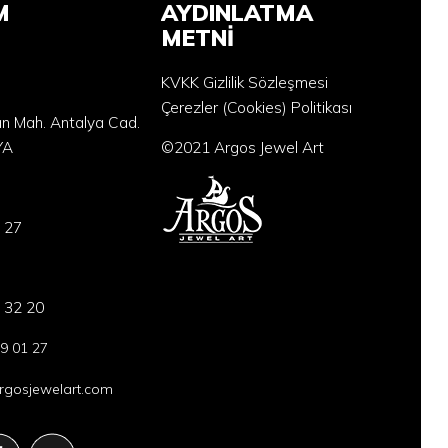
M
AYDINLATMA
METNİ
KVKK Gizlilik Sözleşmesi
Çerezler (Cookies) Politikası
an Mah. Antalya Cad.
YA
©2021 Argos Jewel Art
 27
 32 20
9 01 27
gosjewelart.com