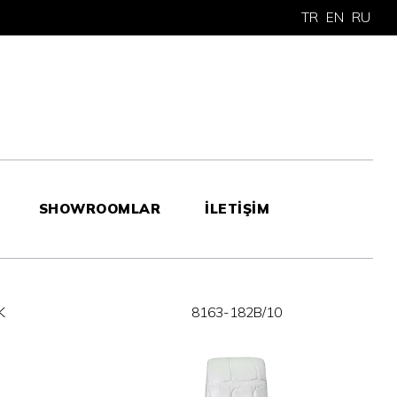
TR
EN
RU
SHOWROOMLAR
İLETİŞİM
K
8163-182B/10