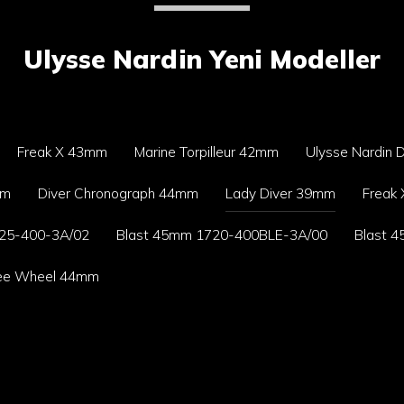
Ulysse Nardin Yeni Modeller
Freak X 43mm
Marine Torpilleur 42mm
Ulysse Nardin 
mm
Diver Chronograph 44mm
Lady Diver 39mm
Freak
25-400-3A/02
Blast 45mm 1720-400BLE-3A/00
Blast 
Free Wheel 44mm