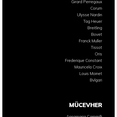
Girard Perregaux
Corum
Ulysse Nardin
Tag Heuer
Breitling
Bovet
Franck Muller
Tissot
Oris
Frederique Constant
Mauricela Croix
Louis Moinet
Bvlgari
MÜCEVHER
Annamaria Cammilli