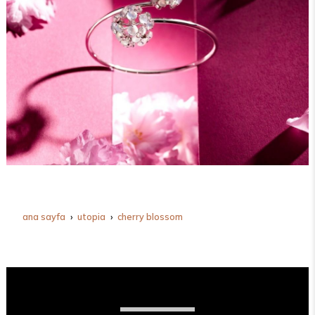
ana sayfa
utopia
cherry blossom