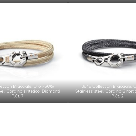
ection Bracciale. Oro 750‰.
8848 Collection Bracciale.
eel. Cordino sintetico. Diamanti
Stainless steel. Cordino Sintet
P.Ct. 7.
P.Ct. 2.