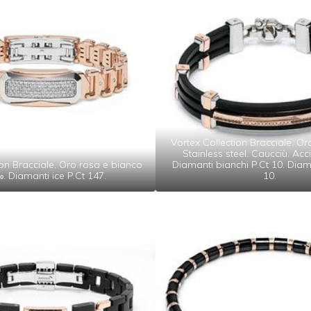
Vortex Collection Bracciale. O
Stainless steel. Caucciù. Acci
ion Bracciale. Oro rosa e bianco
Diamanti bianchi P.Ct 10. Diama
 Diamanti ice P.Ct 147.
10.