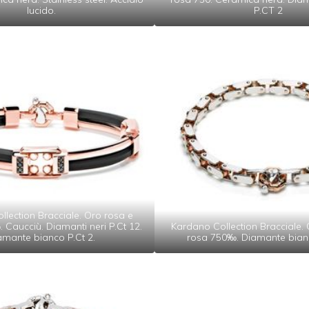
lucido.
P.CT 2
lection Bracciale. Oro rosa e
Caucciù. Diamanti neri P.Ct 12.
Kardano Collection Bracciale.
amante bianco P.Ct 2.
rosa 750‰. Diamante bianc