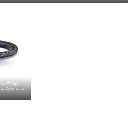
 Oro 750‰.
ico. Diamante