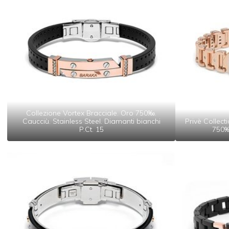
Collezione Vortex Bracciale. Oro 750‰.
Caucciù. Stainless Steel. Diamanti bianchi
Privè Collect
P.Ct. 15
750‰.