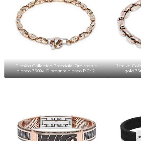
Ritmika Collection Bracciale. Oro rosa e
Ritmika Coll
bianco 750‰. Diamante bianco P.Ct 2.
gold 75