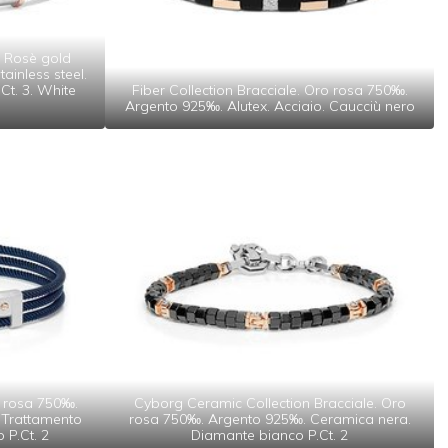
. Rosè gold
ainless steel.
Ct. 3. White
Fiber Collection Bracciale. Oro rosa 750‰.
Argento 925‰. Alutex. Acciaio. Caucciù nero
o rosa 750‰.
Cyborg Ceramic Collection Bracciale. Oro
. Trattamento
rosa 750‰. Argento 925‰. Ceramica nera.
 P.Ct. 2
Diamante bianco P.Ct. 2