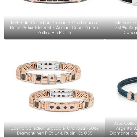
Meteorite Collection Bracciale. Oro Bianco e
Meteorite 
Rosè 750‰. Meteorite. Acciao. Caucciù nero.
750‰. Arge
Zaffiro Blu P.Ct. 3.
Caucciù
316L Collec
Casinò Collection Bracciale. Oro rosa 750‰.
Argento 92
Diamanti neri P.Ct. 144. Rubini Ct. 0,09
Diamante bian