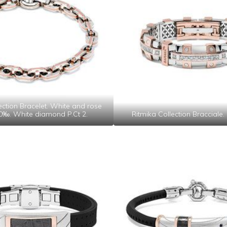
ection Bracelet. White and rose
0‰. White diamond P.Ct 2.
Ritmika Collection Bracciale