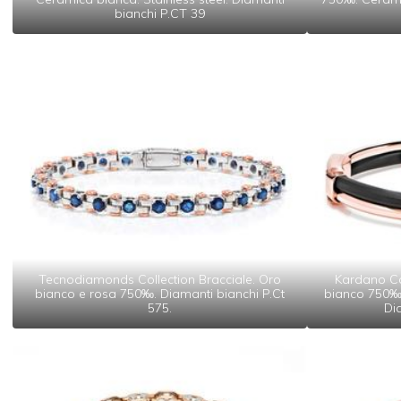
bianchi P.CT 39
Tecnodiamonds Collection Bracciale. Oro
Kardano Col
bianco e rosa 750‰. Diamanti bianchi P.Ct
bianco 750‰. 
575.
Di