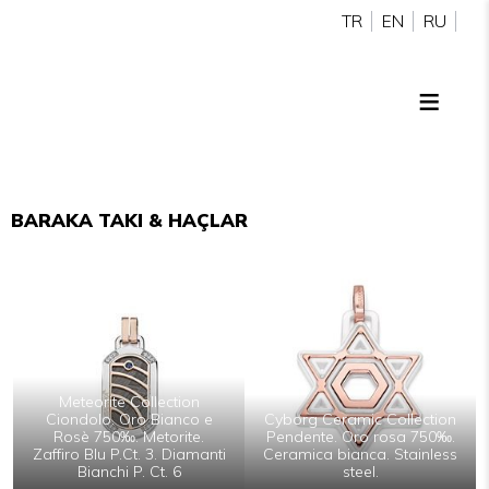
TR
EN
RU
BARAKA TAKI & HAÇLAR
Meteorite Collection
Ciondolo. Oro Bianco e
Cyborg Ceramic Collection
Rosè 750‰. Metorite.
Pendente. Oro rosa 750‰.
Zaffiro Blu P.Ct. 3. Diamanti
Ceramica bianca. Stainless
Bianchi P. Ct. 6
steel.