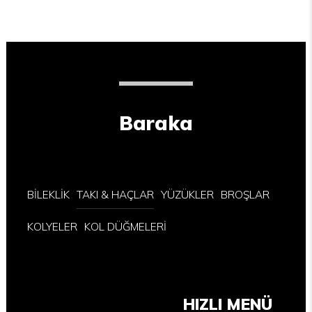
Baraka
BİLEKLİK
TAKI & HAÇLAR
YÜZÜKLER
BROŞLAR
KOLYELER
KOL DÜĞMELERİ
HIZLI MENÜ