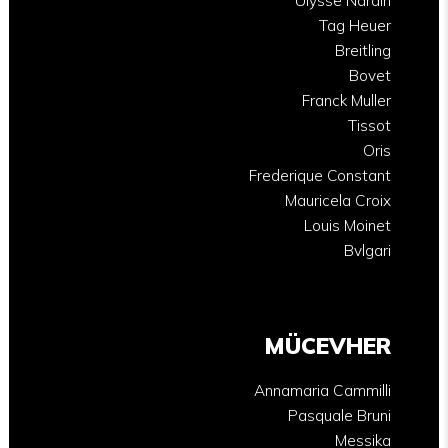
Ulysse Nardin
Tag Heuer
Breitling
Bovet
Franck Muller
Tissot
Oris
Frederique Constant
Mauricela Croix
Louis Moinet
Bvlgari
MÜCEVHER
Annamaria Cammilli
Pasquale Bruni
Messika