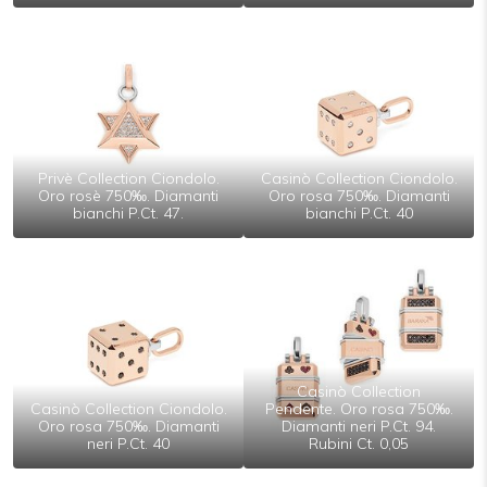
Privè Collection Ciondolo.
Casinò Collection Ciondolo.
Oro rosè 750‰. Diamanti
Oro rosa 750‰. Diamanti
bianchi P.Ct. 47.
bianchi P.Ct. 40
Casinò Collection
Casinò Collection Ciondolo.
Pendente. Oro rosa 750‰.
Oro rosa 750‰. Diamanti
Diamanti neri P.Ct. 94.
neri P.Ct. 40
Rubini Ct. 0,05