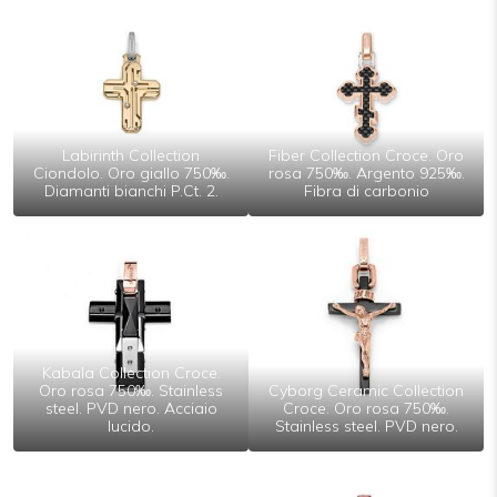
Labirinth Collection
Fiber Collection Croce. Oro
Ciondolo. Oro giallo 750‰.
rosa 750‰. Argento 925‰.
Diamanti bianchi P.Ct. 2.
Fibra di carbonio
Kabala Collection Croce.
Oro rosa 750‰. Stainless
Cyborg Ceramic Collection
steel. PVD nero. Acciaio
Croce. Oro rosa 750‰.
lucido.
Stainless steel. PVD nero.