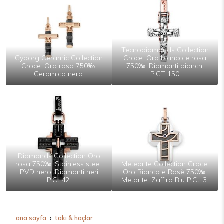
Tecnodiamonds Collection
Cyborg Ceramic Collection
Croce. Oro bianco e rosa
Croce. Oro rosa 750‰.
750‰. Diamanti bianchi
Ceramica nera.
P.CT 150
Diamonds Collection Oro
rosa 750‰. Stainless steel.
Meteorite Collection Croce.
PVD nero. Diamanti neri
Oro Bianco e Rosè 750‰.
P.Ct 42.
Metorite. Zaffiro Blu P.Ct. 3.
ana sayfa
taki & haçlar