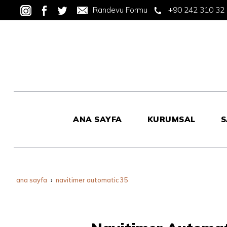
Randevu Formu
+90 242 310 32
ANA SAYFA
KURUMSAL
S
ana sayfa
navitimer automatic 35