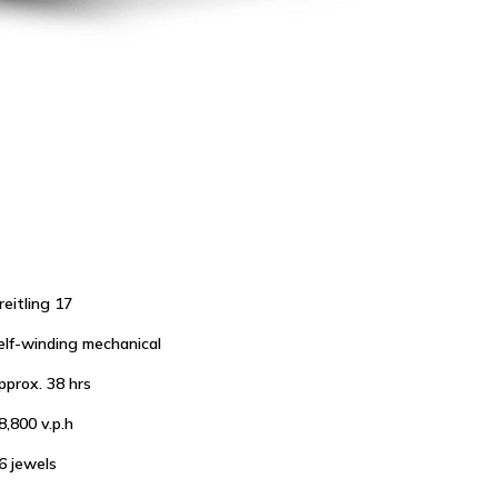
reitling 17
elf-winding mechanical
pprox. 38 hrs
8,800 v.p.h
6 jewels