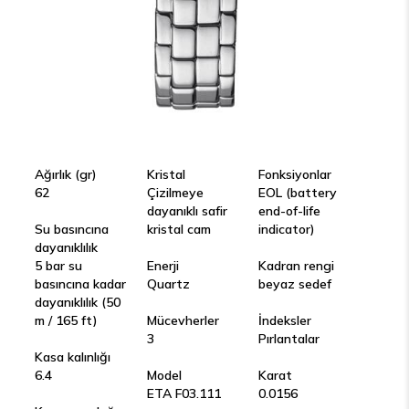
Ağırlık (gr)
Kristal
Fonksiyonlar
62
Çizilmeye
EOL (battery
dayanıklı safir
end-of-life
Su basıncına
kristal cam
indicator)
dayanıklılık
5 bar su
Enerji
Kadran rengi
basıncına kadar
Quartz
beyaz sedef
dayanıklılık (50
m / 165 ft)
Mücevherler
İndeksler
3
Pırlantalar
Kasa kalınlığı
6.4
Model
Karat
ETA F03.111
0.0156