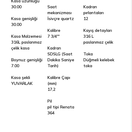
Kasa uzunluğu
30.00
Saat
Kadran
mekanizması
pırlantaları
Kasa genişliği
İsivçre quartz
12
30.00
Kalibre
Kayış detayları
Kasa Malzemesi
7 3/4'''
316 L
316L paslanmaz
paslanmaz çelik
çelik kasa
Kadran
SDSLG (Saat
Toka
Boynuz genişliği
Dakika Saniye
Düğmeli kelebek
7.00
Tarih)
toka
Kasa şekli
Kalibre Çapı
YUVARLAK
(mm)
17,2
Pil
pil tipi Renata
364