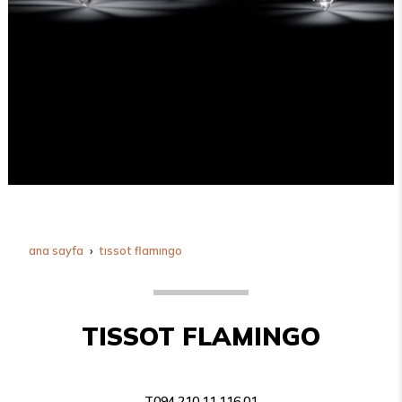
ana sayfa
tissot flamingo
TISSOT FLAMINGO
T094.210.11.116.01