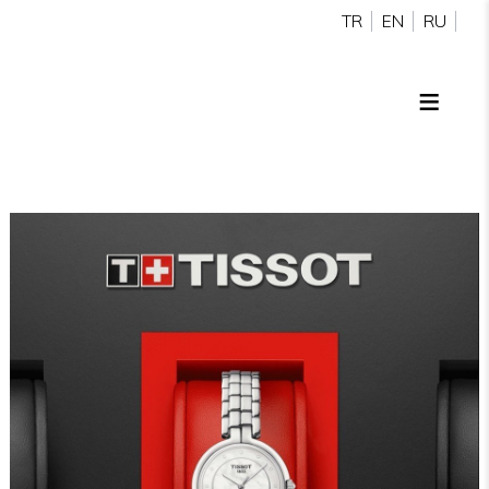
TR
EN
RU