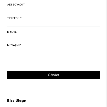
ADI SOYADI *
TELEFON *
E-MAIL
MESAJINIZ
Gönder
Bize Ulaşın