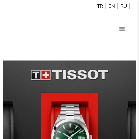
TR
EN
RU