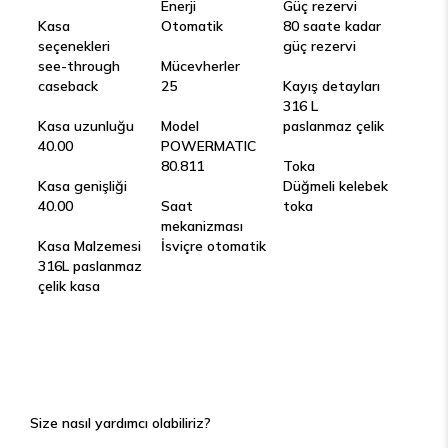
Enerji
Güç rezervi
Kasa
Otomatik
80 saate kadar
seçenekleri
güç rezervi
see-through
Mücevherler
caseback
25
Kayış detayları
316 L
Kasa uzunluğu
Model
paslanmaz çelik
40.00
POWERMATIC
80.811
Toka
Kasa genişliği
Düğmeli kelebek
40.00
Saat
toka
mekanizması
Kasa Malzemesi
İsviçre otomatik
316L paslanmaz
çelik kasa
Size nasıl yardımcı olabiliriz?