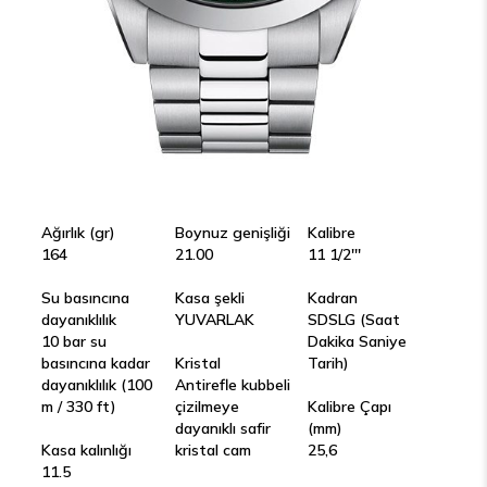
Ağırlık (gr)
Boynuz genişliği
Kalibre
164
21.00
11 1/2'''
Su basıncına
Kasa şekli
Kadran
dayanıklılık
YUVARLAK
SDSLG (Saat
10 bar su
Dakika Saniye
basıncına kadar
Kristal
Tarih)
dayanıklılık (100
Antirefle kubbeli
m / 330 ft)
çizilmeye
Kalibre Çapı
dayanıklı safir
(mm)
Kasa kalınlığı
kristal cam
25,6
11.5